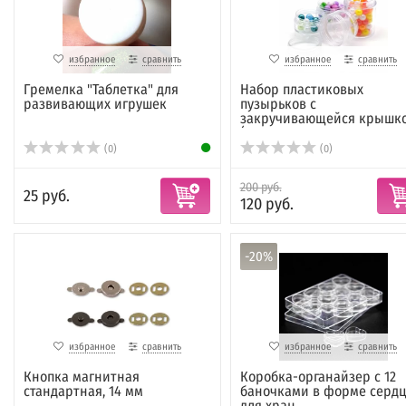
избранное
сравнить
избранное
сравнить
Гремелка "Таблетка" для
Набор пластиковых
развивающих игрушек
пузырьков с
закручивающейся крышк
(кр...
(0)
(0)
200 руб.
25 руб.
120 руб.
-20%
избранное
сравнить
избранное
сравнить
Кнопка магнитная
Коробка-органайзер с 12
стандартная, 14 мм
баночками в форме сердц
для хран...