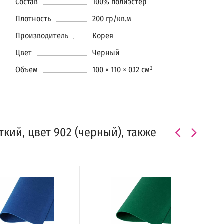
Состав
100% полиэстер
Плотность
200 гр/кв.м
Производитель
Корея
Цвет
Черный
Объем
100 × 110 × 0.12 см³
кий, цвет 902 (черный), также