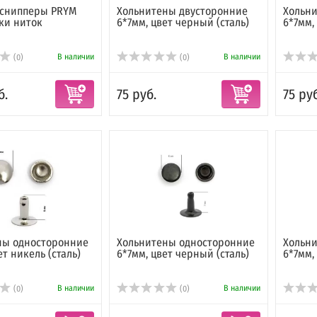
снипперы PRYM
Хольнитены двусторонние
Хольн
ки ниток
6*7мм, цвет черный (сталь)
6*7мм,
В наличии
В наличии
(0)
(0)
б.
75 руб.
75 руб
ны односторонние
Хольнитены односторонние
Хольн
ет никель (сталь)
6*7мм, цвет черный (сталь)
6*7мм,
В наличии
В наличии
(0)
(0)