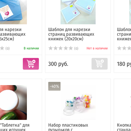
ля нарезки
Шаблон для нарезки
Шаблон
развивающих
страниц развивающих
стран
5х25см)
книжек (20х20см)
книжек
В наличии
Нет в наличии
(0)
(0)
300 руб.
180 р
-40%
"Таблетка" для
Набор пластиковых
Кнопка
щих игрушек
пузырьков с
станда