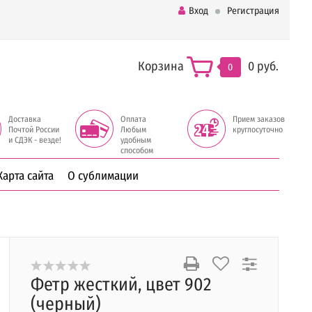
Вход
Регистрация
Корзина
0 руб.
0
Доставка
Оплата
Прием заказов
Почтой России
Любым
круглосуточно
и СДЭК - везде!
удобным
способом
Карта сайта
О сублимации
Фетр жесткий, цвет 902
(черный)