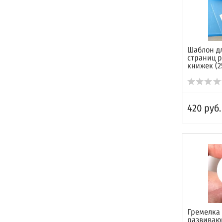
Шаблон д
страниц 
книжек (2
420 руб.
Гремелка 
развиваю