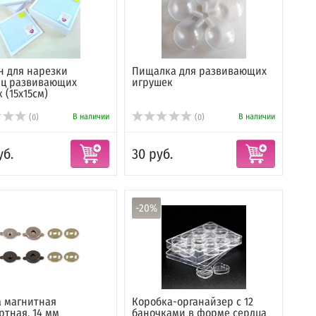
 для нарезки
Пищалка для развивающих
иц развивающих
игрушек
 (15х15см)
В наличии
В наличии
(0)
(0)
уб.
30 руб.
-20%
 магнитная
Коробка-органайзер с 12
ртная, 14 мм
баночками в форме сердца