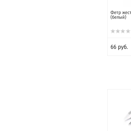
Фетр жест
(белый)
66 руб.