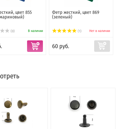
сткий, цвет 855
Фетр жесткий, цвет 869
Фетр
амариновый)
(зеленый)
(кра
В наличии
Нет в наличии
(0)
(1)
.
60 руб.
60 р
отреть