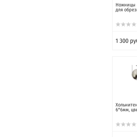
Ножницы 
для обрез
1 300 ру
Хольните
6*6мм, цв