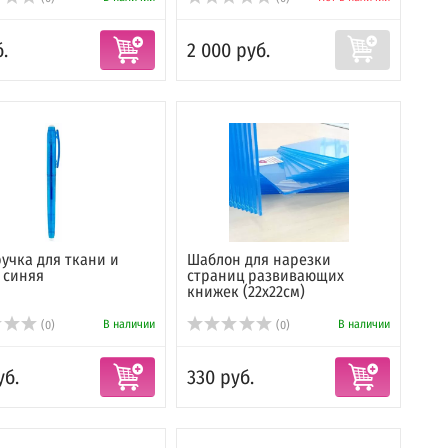
.
2 000 руб.
учка для ткани и
Шаблон для нарезки
 синяя
страниц развивающих
книжек (22х22см)
В наличии
В наличии
(0)
(0)
уб.
330 руб.