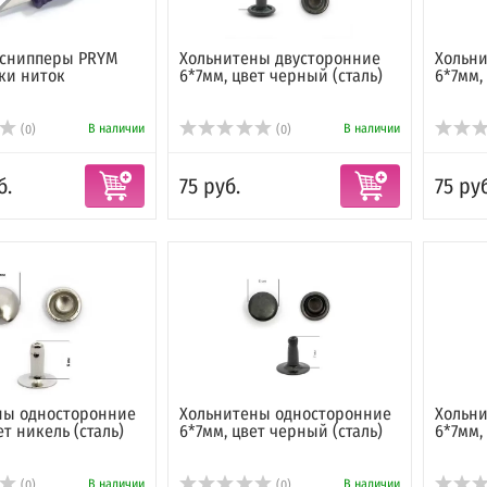
снипперы PRYM
Хольнитены двусторонние
Хольн
ки ниток
6*7мм, цвет черный (сталь)
6*7мм,
В наличии
В наличии
(0)
(0)
б.
75 руб.
75 руб
ны односторонние
Хольнитены односторонние
Хольн
ет никель (сталь)
6*7мм, цвет черный (сталь)
6*7мм,
В наличии
В наличии
(0)
(0)