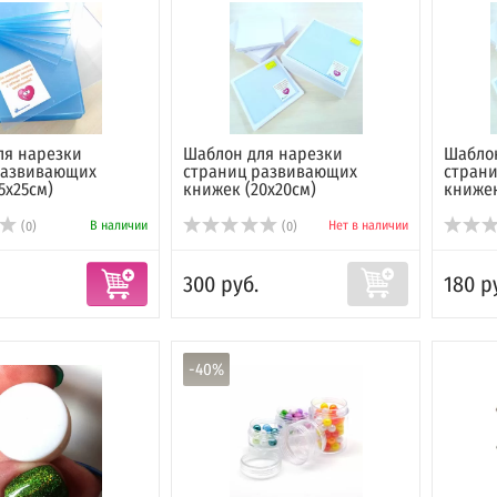
ля нарезки
Шаблон для нарезки
Шаблон
развивающих
страниц развивающих
стран
5х25см)
книжек (20х20см)
книжек
В наличии
Нет в наличии
(0)
(0)
300 руб.
180 р
-40%