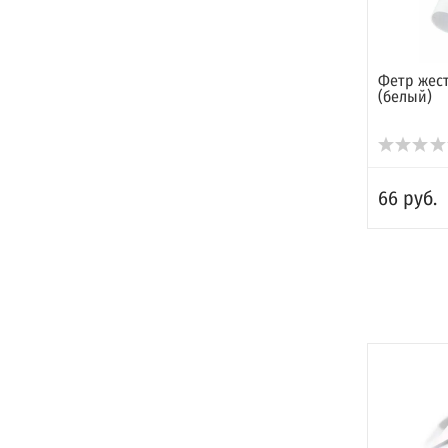
Фетр жест
(белый)
66 руб.