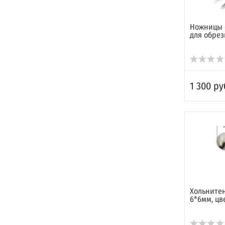
Ножницы 
для обрез
1 300 ру
Хольните
6*6мм, цв