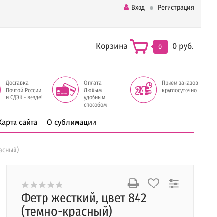
Вход
Регистрация
Корзина
0 руб.
0
Доставка
Оплата
Прием заказов
Почтой России
Любым
круглосуточно
и СДЭК - везде!
удобным
способом
Карта сайта
О сублимации
расный)
Фетр жесткий, цвет 842
(темно-красный)