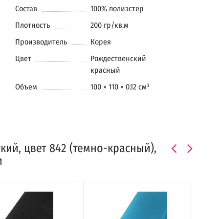
Состав
100% полиэстер
Плотность
200 гр/кв.м
Производитель
Корея
Цвет
Рождественский
красный
Объем
100 × 110 × 0.12 см³
ий, цвет 842 (темно-красный),
и