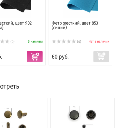
сткий, цвет 902
Фетр жесткий, цвет 853
Фетр
й)
(синий)
(жел
В наличии
Нет в наличии
(0)
(0)
.
60 руб.
60 р
отреть