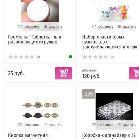
избранное
сравнить
избранное
сравнить
Гремелка "Таблетка" для
Набор пластиковых
развивающих игрушек
пузырьков с
закручивающейся крышк
(кр...
(0)
(0)
200 руб.
25 руб.
120 руб.
-20%
избранное
сравнить
избранное
сравнить
Кнопка магнитная
Коробка-органайзер с 12