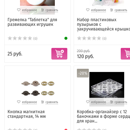
избранное
сравнить
избранное
сравнить
Гремелка "Таблетка" для
Набор пластиковых
развивающих игрушек
пузырьков с
закручивающейся крышк
(кр...
(0)
(0)
200 руб.
25 руб.
120 руб.
-20%
избранное
сравнить
избранное
сравнить
Кнопка магнитная
Коробка-органайзер с 12
стандартная, 14 мм
баночками в форме сердц
для хран...