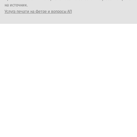
на источник.
Услуга печати на фетре и вопросы АП